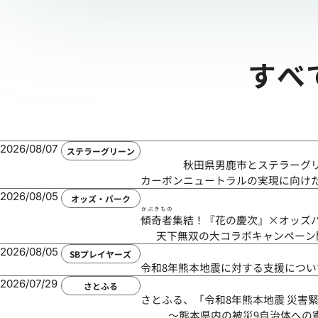
すべ
2026/08/07
ステラーグリーン
秋田県男鹿市とステラーグ
カーボンニュートラルの実現に向け
2026/08/05
オッズ・パーク
かぶきもの
傾奇者
集結！『花の慶次』×オッズ
天下無双の大コラボキャンペーン
2026/08/05
SBプレイヤーズ
令和8年熊本地震に対する支援につい
2026/07/29
さとふる
さとふる、「令和8年熊本地震 災害
～熊本県内の被災9自治体への