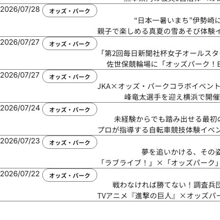
2026/07/28
オッズ・パーク
“日本一暑いまち”伊勢崎
親子で楽しめる真夏の雪あそび体験
2026/07/27
オッズ・パーク
「第2回毎日新聞社杯女子オールスタ
佐世保競輪場に「オッズパーク！BA
2026/07/27
オッズ・パーク
JKA×オッズ・パークコラボイベント
峰竜太選手を迎え横浜で開催
2026/07/24
オッズ・パーク
未経験からでも踏み出せる最初
プロが指導する自転車競技体験イベ
2026/07/23
オッズ・パーク
夢を追いかける、その
「ラブライブ！」×「オッズパーク
2026/07/22
オッズ・パーク
戦わなければ勝てない！調査兵
TVアニメ『進撃の巨人』×オッズパ