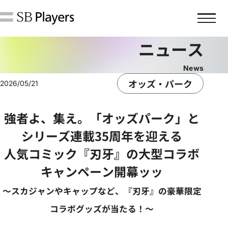
ニュース
オッズ・パーク
2026/05/21
企業情報
強者よ、集え。「オッズパーク」と
シリーズ連載35周年を迎える
会社概要・沿革
人気コミック『刃牙』の大型コラボ
経営理念・ミッションステートメン
キャンペーン開幕ッッ
ト
～スカジャンやキャップなど、『刃牙』の豪華限定
社長挨拶・役員一覧
コラボグッズが当たる！～
アクセス