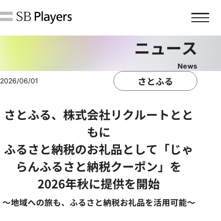
ニュース
さとふる
2026/06/01
企業情報
さとふる、株式会社リクルートとと
もに
会社概要・沿革
ふるさと納税のお礼品として「じゃ
経営理念・ミッションステートメン
らんふるさと納税クーポン」を
ト
2026年秋に提供を開始
社長挨拶・役員一覧
～地域への旅も、ふるさと納税お礼品を活用可能～
アクセス