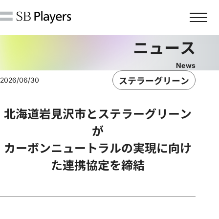
ニュース
ステラーグリーン
2026/06/30
企業情報
北海道岩見沢市とステラーグリーン
が
会社概要・沿革
カーボンニュートラルの実現に向け
経営理念・ミッションステートメン
た連携協定を締結
ト
社長挨拶・役員一覧
アクセス